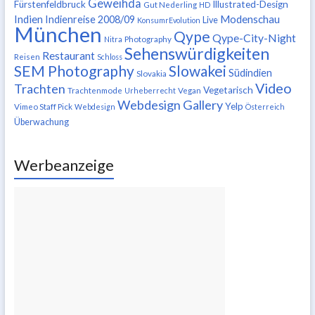
Geweihda
Fürstenfeldbruck
Illustrated-Design
Gut Nederling
HD
Indien
Modenschau
Indienreise 2008/09
Live
KonsumrEvolution
München
Qype
Qype-City-Night
Nitra
Photography
Sehenswürdigkeiten
Restaurant
Reisen
Schloss
SEM Photography
Slowakei
Südindien
Slovakia
Video
Trachten
Vegetarisch
Trachtenmode
Urheberrecht
Vegan
Webdesign Gallery
Yelp
Vimeo Staff Pick
Webdesign
Österreich
Überwachung
Werbeanzeige