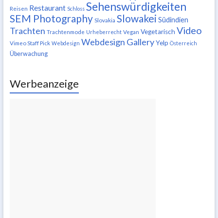
Sehenswürdigkeiten
Restaurant
Reisen
Schloss
SEM Photography
Slowakei
Südindien
Slovakia
Video
Trachten
Vegetarisch
Trachtenmode
Urheberrecht
Vegan
Webdesign Gallery
Yelp
Vimeo Staff Pick
Webdesign
Österreich
Überwachung
Werbeanzeige