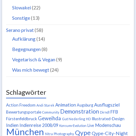
Slowakei
(22)
Sonstige
(13)
Serano privat
(58)
Aufklärung
(14)
Begegnungen
(8)
Vegetarisch & Vegan
(9)
Was mich bewegt
(24)
Schlagwörter
Ausflugsziel
Animation
Action Freedom
Augsburg
Andi Starek
Demonstration
FFB
Bewertungsportale
Community
Dirndl
Geweihda
Fürstenfeldbruck
Illustrated-Design
Gut Nederling
HD
Indien
Modenschau
Indienreise 2008/09
Live
KonsumrEvolution
München
Qype
Qype-City-Night
Nitra
Photography