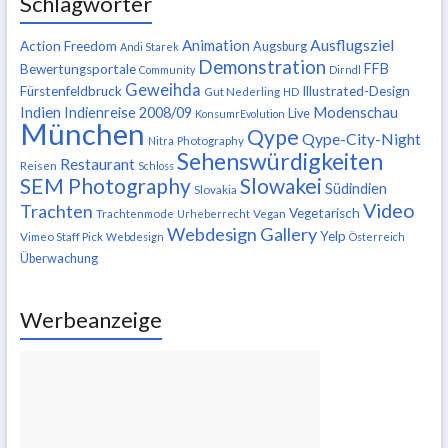
Schlagwörter
Ausflugsziel
Animation
Action Freedom
Augsburg
Andi Starek
Demonstration
FFB
Bewertungsportale
Community
Dirndl
Geweihda
Fürstenfeldbruck
Illustrated-Design
Gut Nederling
HD
Indien
Modenschau
Indienreise 2008/09
Live
KonsumrEvolution
München
Qype
Qype-City-Night
Nitra
Photography
Sehenswürdigkeiten
Restaurant
Reisen
Schloss
SEM Photography
Slowakei
Südindien
Slovakia
Video
Trachten
Vegetarisch
Trachtenmode
Urheberrecht
Vegan
Webdesign Gallery
Yelp
Vimeo Staff Pick
Webdesign
Österreich
Überwachung
Werbeanzeige