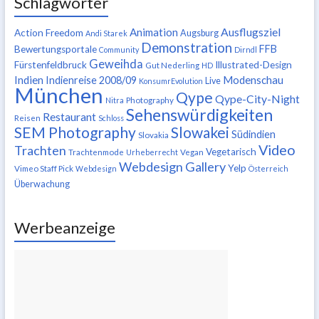
Schlagwörter
Ausflugsziel
Animation
Action Freedom
Augsburg
Andi Starek
Demonstration
FFB
Bewertungsportale
Community
Dirndl
Geweihda
Fürstenfeldbruck
Illustrated-Design
Gut Nederling
HD
Indien
Modenschau
Indienreise 2008/09
Live
KonsumrEvolution
München
Qype
Qype-City-Night
Nitra
Photography
Sehenswürdigkeiten
Restaurant
Reisen
Schloss
SEM Photography
Slowakei
Südindien
Slovakia
Video
Trachten
Vegetarisch
Trachtenmode
Urheberrecht
Vegan
Webdesign Gallery
Yelp
Vimeo Staff Pick
Webdesign
Österreich
Überwachung
Werbeanzeige