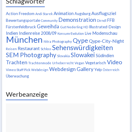
Schlagwörter
Ausflugsziel
Animation
Action Freedom
Augsburg
Andi Starek
Demonstration
FFB
Bewertungsportale
Community
Dirndl
Geweihda
Fürstenfeldbruck
Illustrated-Design
Gut Nederling
HD
Indien
Modenschau
Indienreise 2008/09
Live
KonsumrEvolution
München
Qype
Qype-City-Night
Nitra
Photography
Sehenswürdigkeiten
Restaurant
Reisen
Schloss
SEM Photography
Slowakei
Südindien
Slovakia
Video
Trachten
Vegetarisch
Trachtenmode
Urheberrecht
Vegan
Webdesign Gallery
Yelp
Vimeo Staff Pick
Webdesign
Österreich
Überwachung
Werbeanzeige