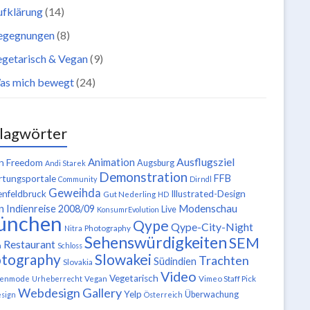
ufklärung
(14)
egegnungen
(8)
getarisch & Vegan
(9)
as mich bewegt
(24)
lagwörter
Ausflugsziel
Animation
n Freedom
Augsburg
Andi Starek
Demonstration
FFB
tungsportale
Community
Dirndl
Geweihda
enfeldbruck
Illustrated-Design
Gut Nederling
HD
n
Modenschau
Indienreise 2008/09
Live
KonsumrEvolution
ünchen
Qype
Qype-City-Night
Nitra
Photography
Sehenswürdigkeiten
SEM
Restaurant
n
Schloss
tography
Slowakei
Trachten
Südindien
Slovakia
Video
Vegetarisch
tenmode
Urheberrecht
Vegan
Vimeo Staff Pick
Webdesign Gallery
Yelp
Überwachung
sign
Österreich