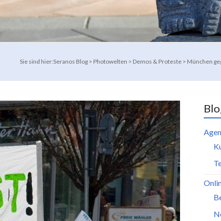
Sie sind hier:
Seranos Blog
>
Photowelten
>
Demos & Proteste
>
München geg
Blo
Agen
K
Te
Onli
B
N