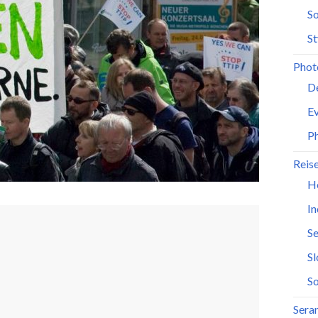
So
St
Phot
D
Ev
P
Reis
H
In
Se
S
So
Seran