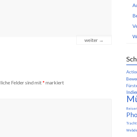
A
B
Ve
W
weiter →
Sch
Actio
Bewer
liche Felder sind mit
*
markiert
Fürst
Indie
M
Reise
Pho
Trach
Webde