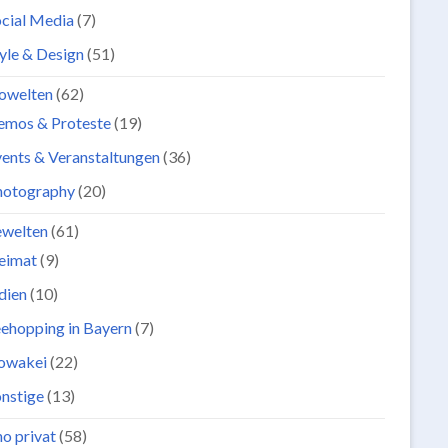
cial Media
(7)
yle & Design
(51)
owelten
(62)
emos & Proteste
(19)
ents & Veranstaltungen
(36)
hotography
(20)
ewelten
(61)
eimat
(9)
dien
(10)
ehopping in Bayern
(7)
lowakei
(22)
nstige
(13)
o privat
(58)