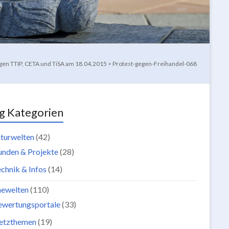
en TTIP, CETA und TiSA am 18.04.2015
>
Protest-gegen-Freihandel-068
g Kategorien
turwelten
(42)
unden & Projekte
(28)
chnik & Infos
(14)
newelten
(110)
ewertungsportale
(33)
etzthemen
(19)