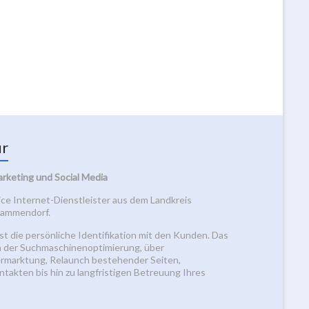
ur
arketing und Social Media
vice Internet-Dienstleister aus dem Landkreis
 Mammendorf.
st die persönliche Identifikation mit den Kunden. Das
n der Suchmaschinenoptimierung, über
rmarktung, Relaunch bestehender Seiten,
takten bis hin zu langfristigen Betreuung Ihres