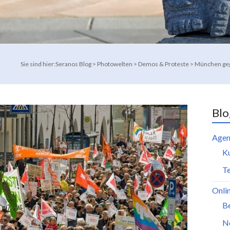
Sie sind hier:
Seranos Blog
>
Photowelten
>
Demos & Proteste
>
München geg
Blo
Agen
K
Te
Onli
B
N