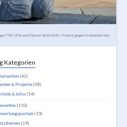
en TTIP, CETA und TiSA am 18.04.2015
>
Protest-gegen-Freihandel-064
g Kategorien
turwelten
(42)
unden & Projekte
(28)
chnik & Infos
(14)
newelten
(110)
ewertungsportale
(33)
etzthemen
(19)