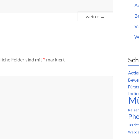
A
B
weiter →
Ve
W
Sch
liche Felder sind mit
*
markiert
Actio
Bewer
Fürst
Indie
M
Reise
Pho
Trach
Webde