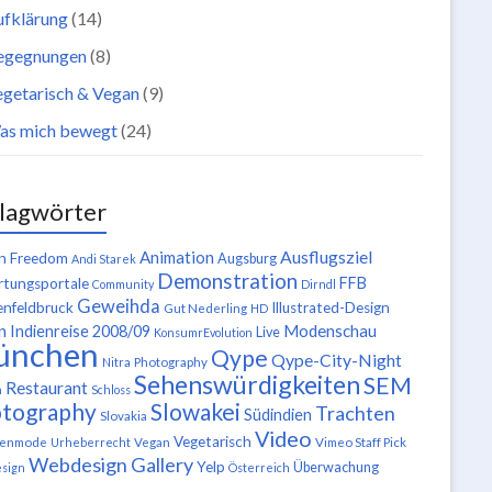
ufklärung
(14)
egegnungen
(8)
getarisch & Vegan
(9)
as mich bewegt
(24)
lagwörter
Ausflugsziel
Animation
n Freedom
Augsburg
Andi Starek
Demonstration
FFB
tungsportale
Community
Dirndl
Geweihda
enfeldbruck
Illustrated-Design
Gut Nederling
HD
n
Modenschau
Indienreise 2008/09
Live
KonsumrEvolution
ünchen
Qype
Qype-City-Night
Nitra
Photography
Sehenswürdigkeiten
SEM
Restaurant
n
Schloss
tography
Slowakei
Trachten
Südindien
Slovakia
Video
Vegetarisch
tenmode
Urheberrecht
Vegan
Vimeo Staff Pick
Webdesign Gallery
Yelp
Überwachung
sign
Österreich