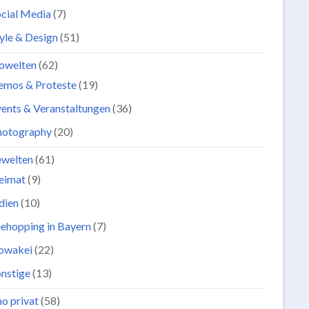
cial Media
(7)
yle & Design
(51)
owelten
(62)
emos & Proteste
(19)
ents & Veranstaltungen
(36)
hotography
(20)
ewelten
(61)
eimat
(9)
dien
(10)
ehopping in Bayern
(7)
lowakei
(22)
nstige
(13)
o privat
(58)