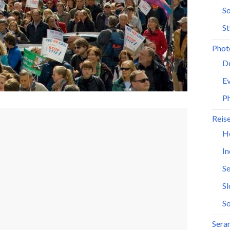
So
St
Phot
D
Ev
P
Reis
H
In
Se
S
So
Seran