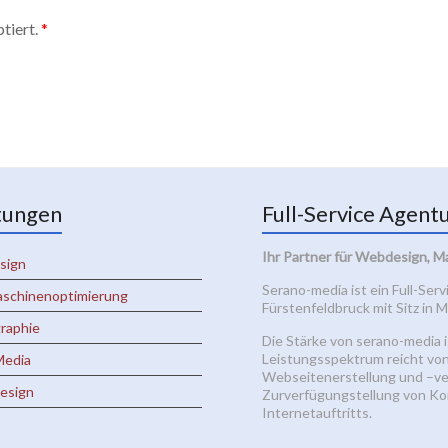
tiert.
*
tungen
Full-Service Agent
Ihr Partner für Webdesign, M
sign
Serano-media ist ein Full-Ser
schinenoptimierung
Fürstenfeldbruck mit Sitz in
raphie
Die Stärke von serano-media i
Leistungsspektrum reicht vo
Media
Webseitenerstellung und –ve
design
Zurverfügungstellung von Kon
Internetauftritts.