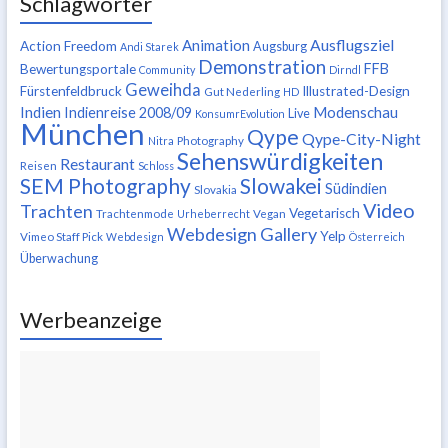
Schlagwörter
Ausflugsziel
Animation
Action Freedom
Augsburg
Andi Starek
Demonstration
FFB
Bewertungsportale
Community
Dirndl
Geweihda
Fürstenfeldbruck
Illustrated-Design
Gut Nederling
HD
Indien
Modenschau
Indienreise 2008/09
Live
KonsumrEvolution
München
Qype
Qype-City-Night
Nitra
Photography
Sehenswürdigkeiten
Restaurant
Reisen
Schloss
SEM Photography
Slowakei
Südindien
Slovakia
Video
Trachten
Vegetarisch
Trachtenmode
Urheberrecht
Vegan
Webdesign Gallery
Yelp
Vimeo Staff Pick
Webdesign
Österreich
Überwachung
Werbeanzeige