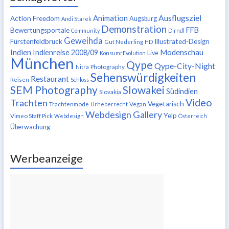
Ausflugsziel
Animation
Action Freedom
Augsburg
Andi Starek
Demonstration
FFB
Bewertungsportale
Community
Dirndl
Geweihda
Fürstenfeldbruck
Illustrated-Design
Gut Nederling
HD
Indien
Modenschau
Indienreise 2008/09
Live
KonsumrEvolution
München
Qype
Qype-City-Night
Nitra
Photography
Sehenswürdigkeiten
Restaurant
Reisen
Schloss
SEM Photography
Slowakei
Südindien
Slovakia
Video
Trachten
Vegetarisch
Trachtenmode
Urheberrecht
Vegan
Webdesign Gallery
Yelp
Vimeo Staff Pick
Webdesign
Österreich
Überwachung
Werbeanzeige