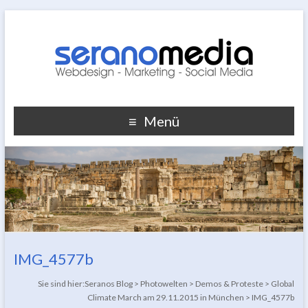
Menü
IMG_4577b
Sie sind hier:
Seranos Blog
>
Photowelten
>
Demos & Proteste
>
Global
Climate March am 29.11.2015 in München
>
IMG_4577b