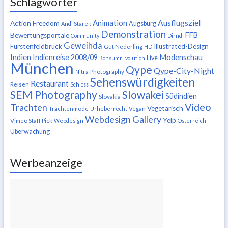
Schlagwörter
Ausflugsziel
Animation
Action Freedom
Augsburg
Andi Starek
Demonstration
FFB
Bewertungsportale
Community
Dirndl
Geweihda
Fürstenfeldbruck
Illustrated-Design
Gut Nederling
HD
Indien
Modenschau
Indienreise 2008/09
Live
KonsumrEvolution
München
Qype
Qype-City-Night
Nitra
Photography
Sehenswürdigkeiten
Restaurant
Reisen
Schloss
SEM Photography
Slowakei
Südindien
Slovakia
Video
Trachten
Vegetarisch
Trachtenmode
Urheberrecht
Vegan
Webdesign Gallery
Yelp
Vimeo Staff Pick
Webdesign
Österreich
Überwachung
Werbeanzeige