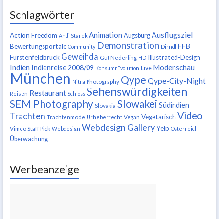
Schlagwörter
Ausflugsziel
Animation
Action Freedom
Augsburg
Andi Starek
Demonstration
FFB
Bewertungsportale
Community
Dirndl
Geweihda
Fürstenfeldbruck
Illustrated-Design
Gut Nederling
HD
Indien
Modenschau
Indienreise 2008/09
Live
KonsumrEvolution
München
Qype
Qype-City-Night
Nitra
Photography
Sehenswürdigkeiten
Restaurant
Reisen
Schloss
SEM Photography
Slowakei
Südindien
Slovakia
Video
Trachten
Vegetarisch
Trachtenmode
Urheberrecht
Vegan
Webdesign Gallery
Yelp
Vimeo Staff Pick
Webdesign
Österreich
Überwachung
Werbeanzeige