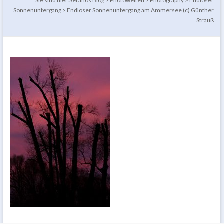
Sie sind hier:
Seranos Blog
>
Photowelten
>
Photography
>
Endloser
Sonnenuntergang
>
Endloser Sonnenuntergang am Ammersee (c) Günther
Strauß