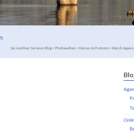
n
Sie sind hier:
Seranos Blog
>
Photowelten
>
Demos & Proteste
>
March Agains
Blo
Agen
K
Te
Onli
B