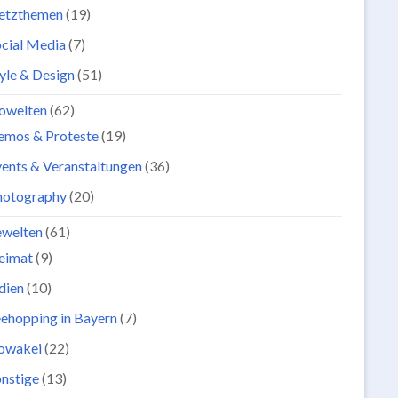
etzthemen
(19)
cial Media
(7)
yle & Design
(51)
owelten
(62)
emos & Proteste
(19)
ents & Veranstaltungen
(36)
hotography
(20)
ewelten
(61)
eimat
(9)
dien
(10)
ehopping in Bayern
(7)
lowakei
(22)
nstige
(13)