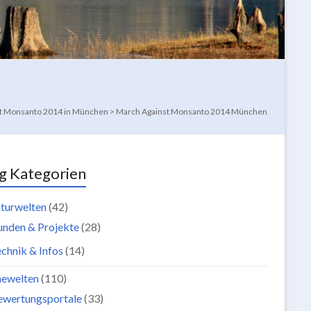
t Monsanto 2014 in München
>
March Against Monsanto 2014 München
g Kategorien
turwelten
(42)
unden & Projekte
(28)
chnik & Infos
(14)
newelten
(110)
ewertungsportale
(33)