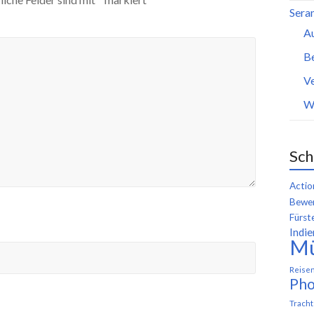
Seran
A
B
Ve
W
Sch
Actio
Bewer
Fürst
Indie
M
Reise
Pho
Trach