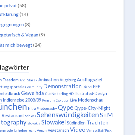
o privat
(58)
ufklärung
(14)
egegnungen
(8)
getarisch & Vegan
(9)
as mich bewegt
(24)
lagwörter
Ausflugsziel
Animation
n Freedom
Augsburg
Andi Starek
Demonstration
FFB
tungsportale
Community
Dirndl
Geweihda
enfeldbruck
Illustrated-Design
Gut Nederling
HD
n
Modenschau
Indienreise 2008/09
Live
KonsumrEvolution
ünchen
Qype
Qype-City-Night
Nitra
Photography
Sehenswürdigkeiten
SEM
Restaurant
n
Schloss
tography
Slowakei
Trachten
Südindien
Slovakia
Video
Vegetarisch
tenmode
Urheberrecht
Vegan
Vimeo Staff Pick