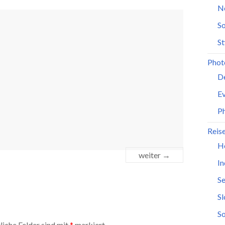
N
So
St
Phot
D
Ev
P
Reis
H
weiter →
In
Se
S
So
liche Felder sind mit
*
markiert