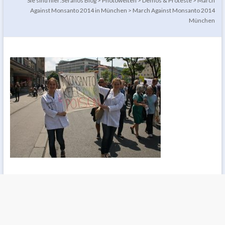
Sie sind hier:
Seranos Blog
>
Photowelten
>
Demos & Proteste
>
March
Against Monsanto 2014 in München
>
March Against Monsanto 2014
München