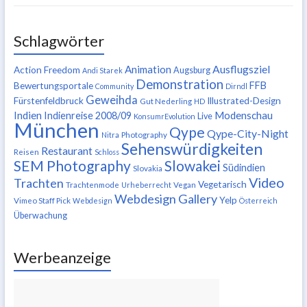
Schlagwörter
Ausflugsziel
Animation
Action Freedom
Augsburg
Andi Starek
Demonstration
FFB
Bewertungsportale
Community
Dirndl
Geweihda
Fürstenfeldbruck
Illustrated-Design
Gut Nederling
HD
Indien
Modenschau
Indienreise 2008/09
Live
KonsumrEvolution
München
Qype
Qype-City-Night
Nitra
Photography
Sehenswürdigkeiten
Restaurant
Reisen
Schloss
SEM Photography
Slowakei
Südindien
Slovakia
Video
Trachten
Vegetarisch
Trachtenmode
Urheberrecht
Vegan
Webdesign Gallery
Yelp
Vimeo Staff Pick
Webdesign
Österreich
Überwachung
Werbeanzeige