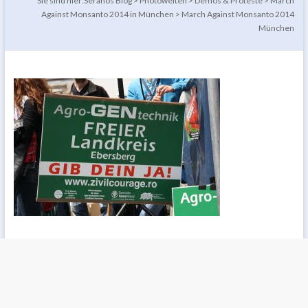
Sie sind hier:
Seranos Blog
>
Photowelten
>
Demos & Proteste
>
March
Against Monsanto 2014 in München
>
March Against Monsanto 2014
München