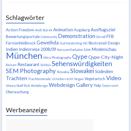
Schlagwörter
Ausflugsziel
Animation
Action Freedom
Augsburg
Andi Starek
Demonstration
FFB
Bewertungsportale
Community
Dirndl
Geweihda
Fürstenfeldbruck
Illustrated-Design
Gut Nederling
HD
Indien
Modenschau
Indienreise 2008/09
Live
KonsumrEvolution
München
Qype
Qype-City-Night
Nitra
Photography
Sehenswürdigkeiten
Restaurant
Reisen
Schloss
SEM Photography
Slowakei
Südindien
Slovakia
Video
Trachten
Vegetarisch
Trachtenmode
Urheberrecht
Vegan
Webdesign Gallery
Yelp
Vimeo Staff Pick
Webdesign
Österreich
Überwachung
Werbeanzeige