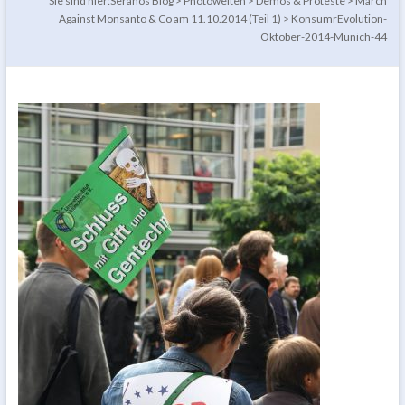
Sie sind hier:
Seranos Blog
>
Photowelten
>
Demos & Proteste
>
March
Against Monsanto & Co am 11.10.2014 (Teil 1)
>
KonsumrEvolution-
Oktober-2014-Munich-44