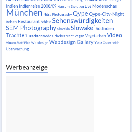
Indien
Modenschau
Indienreise 2008/09
Live
KonsumrEvolution
München
Qype
Qype-City-Night
Nitra
Photography
Sehenswürdigkeiten
Restaurant
Reisen
Schloss
SEM Photography
Slowakei
Südindien
Slovakia
Video
Trachten
Vegetarisch
Trachtenmode
Urheberrecht
Vegan
Webdesign Gallery
Yelp
Vimeo Staff Pick
Webdesign
Österreich
Überwachung
Werbeanzeige