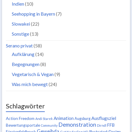
Indien
(10)
Seehopping in Bayern
(7)
Slowakei
(22)
Sonstige
(13)
Serano privat
(58)
Aufklärung
(14)
Begegnungen
(8)
Vegetarisch & Vegan
(9)
Was mich bewegt
(24)
Schlagwörter
Ausflugsziel
Animation
Action Freedom
Augsburg
Andi Starek
Demonstration
FFB
Bewertungsportale
Community
Dirndl
Geweihda
Fürstenfeldbruck
Illustrated-Design
Gut Nederling
HD