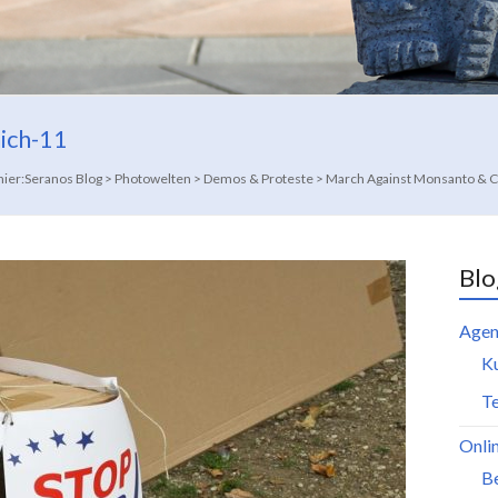
ich-11
hier:
Seranos Blog
>
Photowelten
>
Demos & Proteste
>
March Against Monsanto & Co
Blo
Agen
K
Te
Onli
B