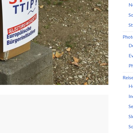
N
So
St
Phot
D
Ev
P
Reis
H
In
Se
S
So