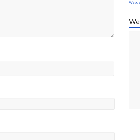
Webde
We