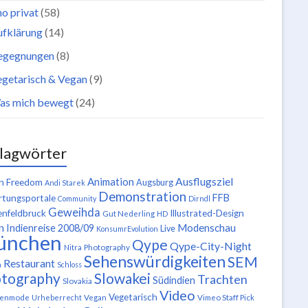
o privat
(58)
ufklärung
(14)
egegnungen
(8)
getarisch & Vegan
(9)
as mich bewegt
(24)
lagwörter
Ausflugsziel
Animation
n Freedom
Augsburg
Andi Starek
Demonstration
FFB
tungsportale
Community
Dirndl
Geweihda
enfeldbruck
Illustrated-Design
Gut Nederling
HD
n
Modenschau
Indienreise 2008/09
Live
KonsumrEvolution
ünchen
Qype
Qype-City-Night
Nitra
Photography
Sehenswürdigkeiten
SEM
Restaurant
n
Schloss
tography
Slowakei
Trachten
Südindien
Slovakia
Video
Vegetarisch
tenmode
Urheberrecht
Vegan
Vimeo Staff Pick