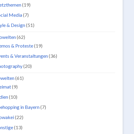
etzthemen
(19)
cial Media
(7)
yle & Design
(51)
owelten
(62)
emos & Proteste
(19)
ents & Veranstaltungen
(36)
hotography
(20)
ewelten
(61)
eimat
(9)
dien
(10)
ehopping in Bayern
(7)
lowakei
(22)
nstige
(13)