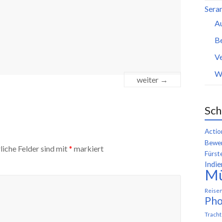
Seran
A
B
Ve
W
weiter →
Sch
Actio
Bewer
liche Felder sind mit
*
markiert
Fürst
Indie
M
Reise
Pho
Trach