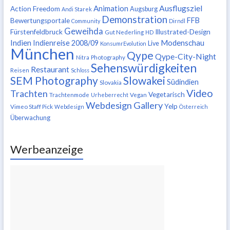
Ausflugsziel
Animation
Action Freedom
Augsburg
Andi Starek
Demonstration
FFB
Bewertungsportale
Community
Dirndl
Geweihda
Fürstenfeldbruck
Illustrated-Design
Gut Nederling
HD
Indien
Modenschau
Indienreise 2008/09
Live
KonsumrEvolution
München
Qype
Qype-City-Night
Nitra
Photography
Sehenswürdigkeiten
Restaurant
Reisen
Schloss
SEM Photography
Slowakei
Südindien
Slovakia
Video
Trachten
Vegetarisch
Trachtenmode
Urheberrecht
Vegan
Webdesign Gallery
Yelp
Vimeo Staff Pick
Webdesign
Österreich
Überwachung
Werbeanzeige