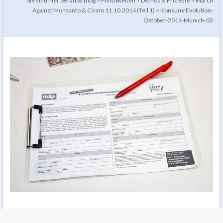
Sie sind hier:
Seranos Blog
>
Photowelten
>
Demos & Proteste
>
March
Against Monsanto & Co am 11.10.2014 (Teil 1)
>
KonsumrEvolution-
Oktober-2014-Munich-03