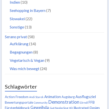
Indien
(10)
Seehopping in Bayern
(7)
Slowakei
(22)
Sonstige
(13)
Serano privat
(58)
Aufklärung
(14)
Begegnungen
(8)
Vegetarisch & Vegan
(9)
Was mich bewegt
(24)
Schlagwörter
Ausflugsziel
Animation
Action Freedom
Augsburg
Andi Starek
Demonstration
FFB
Bewertungsportale
Community
Dirndl
Geweihda
Fürstenfeldbruck
Illustrated-Design
Gut Nederling
HD