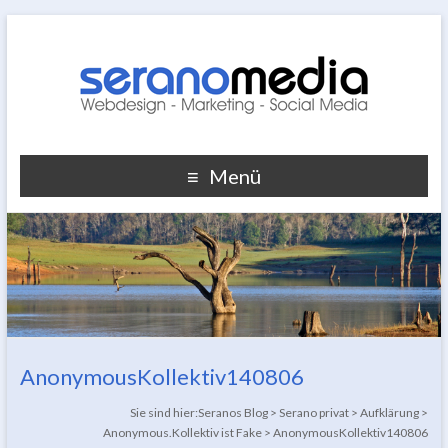
Menü
AnonymousKollektiv140806
Sie sind hier:
Seranos Blog
>
Serano privat
>
Aufklärung
>
Anonymous.Kollektiv ist Fake
>
AnonymousKollektiv140806