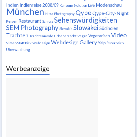
Indien
Modenschau
Indienreise 2008/09
Live
KonsumrEvolution
München
Qype
Qype-City-Night
Nitra
Photography
Sehenswürdigkeiten
Restaurant
Reisen
Schloss
SEM Photography
Slowakei
Südindien
Slovakia
Video
Trachten
Vegetarisch
Trachtenmode
Urheberrecht
Vegan
Webdesign Gallery
Yelp
Vimeo Staff Pick
Webdesign
Österreich
Überwachung
Werbeanzeige