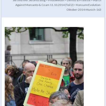
Sie sind hier:
Seranos Blog
>
Photowelten
>
Demos & Proteste
>
March
Against Monsanto & Co am 11.10.2014 (Teil 2)
>
KonsumrEvolution-
Oktober-2014-Munich-163