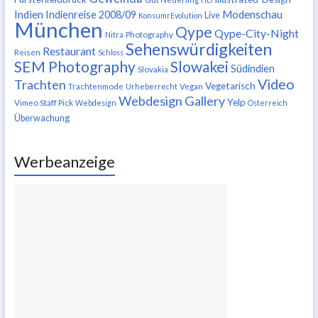
Indien
Modenschau
Indienreise 2008/09
Live
KonsumrEvolution
München
Qype
Qype-City-Night
Nitra
Photography
Sehenswürdigkeiten
Restaurant
Reisen
Schloss
SEM Photography
Slowakei
Südindien
Slovakia
Video
Trachten
Vegetarisch
Trachtenmode
Urheberrecht
Vegan
Webdesign Gallery
Yelp
Vimeo Staff Pick
Webdesign
Österreich
Überwachung
Werbeanzeige