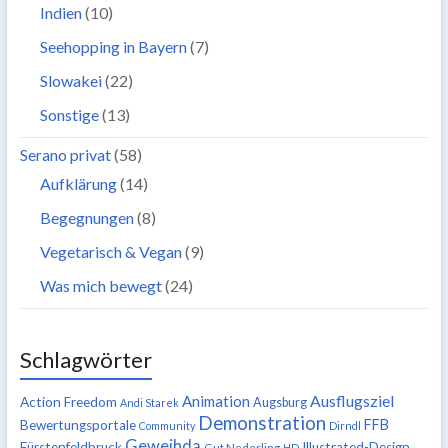
Indien
(10)
Seehopping in Bayern
(7)
Slowakei
(22)
Sonstige
(13)
Serano privat
(58)
Aufklärung
(14)
Begegnungen
(8)
Vegetarisch & Vegan
(9)
Was mich bewegt
(24)
Schlagwörter
Ausflugsziel
Animation
Action Freedom
Augsburg
Andi Starek
Demonstration
FFB
Bewertungsportale
Community
Dirndl
Geweihda
Fürstenfeldbruck
Illustrated-Design
Gut Nederling
HD