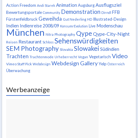
Ausflugsziel
Animation
Action Freedom
Augsburg
Andi Starek
Demonstration
FFB
Bewertungsportale
Community
Dirndl
Geweihda
Fürstenfeldbruck
Illustrated-Design
Gut Nederling
HD
Indien
Modenschau
Indienreise 2008/09
Live
KonsumrEvolution
München
Qype
Qype-City-Night
Nitra
Photography
Sehenswürdigkeiten
Restaurant
Reisen
Schloss
SEM Photography
Slowakei
Südindien
Slovakia
Video
Trachten
Vegetarisch
Trachtenmode
Urheberrecht
Vegan
Webdesign Gallery
Yelp
Vimeo Staff Pick
Webdesign
Österreich
Überwachung
Werbeanzeige