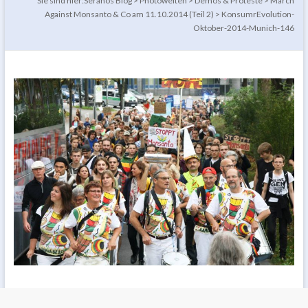
Sie sind hier:
Seranos Blog
>
Photowelten
>
Demos & Proteste
>
March
Against Monsanto & Co am 11.10.2014 (Teil 2)
>
KonsumrEvolution-
Oktober-2014-Munich-146