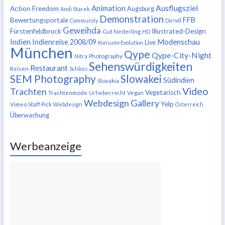
Ausflugsziel
Animation
Action Freedom
Augsburg
Andi Starek
Demonstration
FFB
Bewertungsportale
Community
Dirndl
Geweihda
Fürstenfeldbruck
Illustrated-Design
Gut Nederling
HD
Indien
Modenschau
Indienreise 2008/09
Live
KonsumrEvolution
München
Qype
Qype-City-Night
Nitra
Photography
Sehenswürdigkeiten
Restaurant
Reisen
Schloss
SEM Photography
Slowakei
Südindien
Slovakia
Video
Trachten
Vegetarisch
Trachtenmode
Urheberrecht
Vegan
Webdesign Gallery
Yelp
Vimeo Staff Pick
Webdesign
Österreich
Überwachung
Werbeanzeige