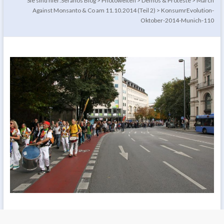
Sie sind hier:
Seranos Blog
>
Photowelten
>
Demos & Proteste
>
March
Against Monsanto & Co am 11.10.2014 (Teil 2)
>
KonsumrEvolution-
Oktober-2014-Munich-110