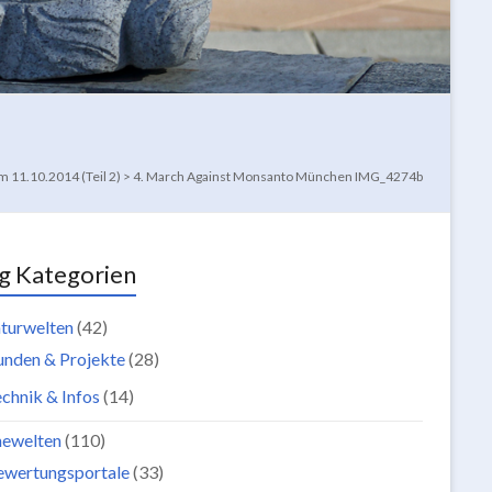
 11.10.2014 (Teil 2)
>
4. March Against Monsanto München IMG_4274b
g Kategorien
turwelten
(42)
unden & Projekte
(28)
chnik & Infos
(14)
newelten
(110)
ewertungsportale
(33)