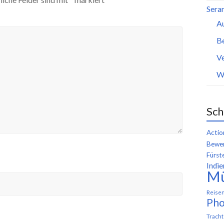
Seran
A
B
Ve
W
Sch
Actio
Bewer
Fürst
Indie
M
Reise
Pho
Trach