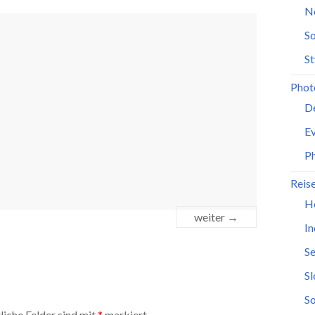
N
So
St
Phot
D
Ev
P
Reis
H
weiter →
In
Se
S
So
liche Felder sind mit
*
markiert