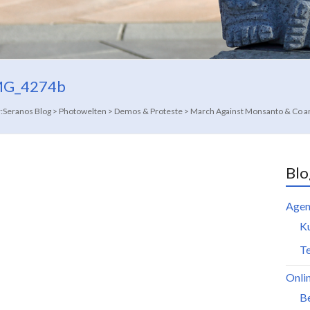
IMG_4274b
:
Seranos Blog
>
Photowelten
>
Demos & Proteste
>
March Against Monsanto & Co am
Blo
Agen
K
Te
Onli
B