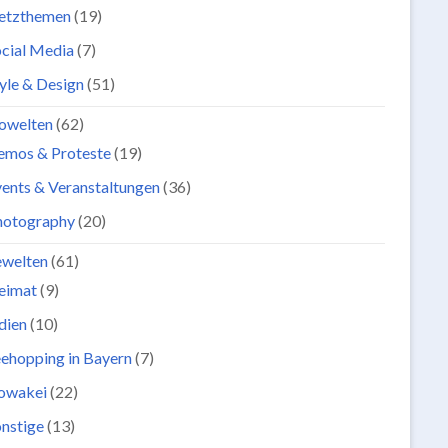
etzthemen
(19)
cial Media
(7)
yle & Design
(51)
owelten
(62)
emos & Proteste
(19)
ents & Veranstaltungen
(36)
hotography
(20)
ewelten
(61)
eimat
(9)
dien
(10)
ehopping in Bayern
(7)
lowakei
(22)
nstige
(13)