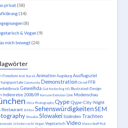
o privat
(58)
ufklärung
(14)
egegnungen
(8)
getarisch & Vegan
(9)
as mich bewegt
(24)
lagwörter
Ausflugsziel
Animation
n Freedom
Augsburg
Andi Starek
Demonstration
FFB
tungsportale
Community
Dirndl
Geweihda
enfeldbruck
Illustrated-Design
Gut Nederling
HD
n
Modenschau
Indienreise 2008/09
Live
KonsumrEvolution
ünchen
Qype
Qype-City-Night
Nitra
Photography
Sehenswürdigkeiten
SEM
Restaurant
n
Schloss
tography
Slowakei
Trachten
Südindien
Slovakia
Video
Vegetarisch
tenmode
Urheberrecht
Vegan
Vimeo Staff Pick