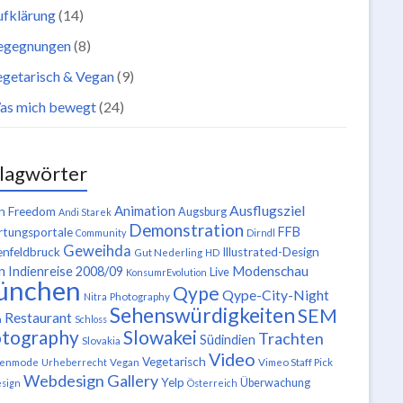
ufklärung
(14)
egegnungen
(8)
getarisch & Vegan
(9)
as mich bewegt
(24)
lagwörter
Ausflugsziel
Animation
n Freedom
Augsburg
Andi Starek
Demonstration
FFB
tungsportale
Community
Dirndl
Geweihda
enfeldbruck
Illustrated-Design
Gut Nederling
HD
n
Modenschau
Indienreise 2008/09
Live
KonsumrEvolution
ünchen
Qype
Qype-City-Night
Nitra
Photography
Sehenswürdigkeiten
SEM
Restaurant
n
Schloss
tography
Slowakei
Trachten
Südindien
Slovakia
Video
Vegetarisch
tenmode
Urheberrecht
Vegan
Vimeo Staff Pick
Webdesign Gallery
Yelp
Überwachung
sign
Österreich