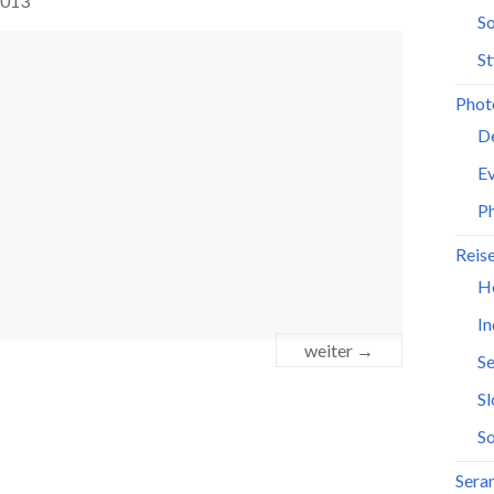
2013
So
St
Phot
D
Ev
P
Reis
H
In
weiter →
Se
S
So
Seran