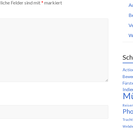
liche Felder sind mit
*
markiert
A
B
Ve
W
Sch
Actio
Bewer
Fürst
Indie
M
Reise
Pho
Trach
Webde