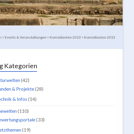
n
>
Events & Veranstaltungen
>
Komödianten 2013
>
Komödianten 2013
g Kategorien
turwelten
(42)
unden & Projekte
(28)
chnik & Infos
(14)
newelten
(110)
ewertungsportale
(33)
etzthemen
(19)