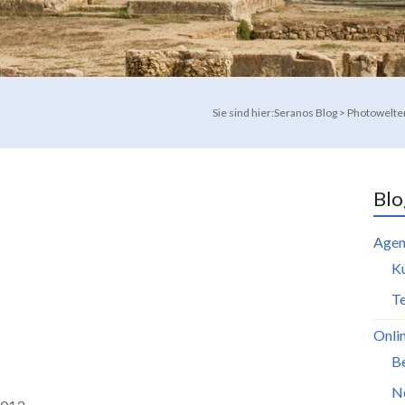
Sie sind hier:
Seranos Blog
>
Photowelte
Blo
Agen
K
Te
Onli
B
N