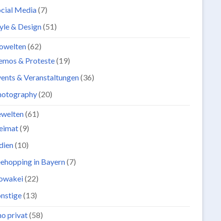
cial Media
(7)
yle & Design
(51)
owelten
(62)
emos & Proteste
(19)
ents & Veranstaltungen
(36)
hotography
(20)
ewelten
(61)
eimat
(9)
dien
(10)
ehopping in Bayern
(7)
lowakei
(22)
nstige
(13)
o privat
(58)