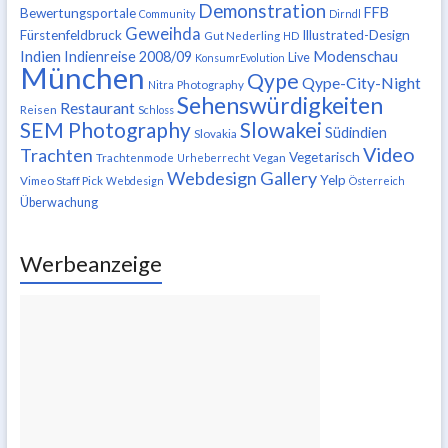
Demonstration
FFB
Bewertungsportale
Community
Dirndl
Geweihda
Fürstenfeldbruck
Illustrated-Design
Gut Nederling
HD
Indien
Modenschau
Indienreise 2008/09
Live
KonsumrEvolution
München
Qype
Qype-City-Night
Nitra
Photography
Sehenswürdigkeiten
Restaurant
Reisen
Schloss
SEM Photography
Slowakei
Südindien
Slovakia
Video
Trachten
Vegetarisch
Trachtenmode
Urheberrecht
Vegan
Webdesign Gallery
Yelp
Vimeo Staff Pick
Webdesign
Österreich
Überwachung
Werbeanzeige