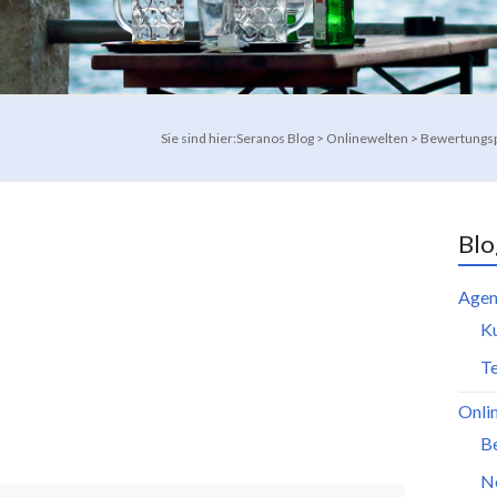
Sie sind hier:
Seranos Blog
>
Onlinewelten
>
Bewertungsp
Blo
Agen
K
Te
Onli
B
N