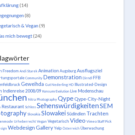
ufklärung
(14)
egegnungen
(8)
getarisch & Vegan
(9)
as mich bewegt
(24)
lagwörter
Ausflugsziel
Animation
n Freedom
Augsburg
Andi Starek
Demonstration
FFB
tungsportale
Community
Dirndl
Geweihda
enfeldbruck
Illustrated-Design
Gut Nederling
HD
n
Modenschau
Indienreise 2008/09
Live
KonsumrEvolution
ünchen
Qype
Qype-City-Night
Nitra
Photography
Sehenswürdigkeiten
SEM
Restaurant
n
Schloss
tography
Slowakei
Trachten
Südindien
Slovakia
Video
Vegetarisch
tenmode
Urheberrecht
Vegan
Vimeo Staff Pick
Webdesign Gallery
Yelp
Überwachung
sign
Österreich