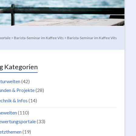
ortale
>
Barista-Seminar im Kaffee Vits
>
Barista-Seminar im Kaffee Vits
g Kategorien
turwelten
(42)
unden & Projekte
(28)
chnik & Infos
(14)
newelten
(110)
ewertungsportale
(33)
etzthemen
(19)