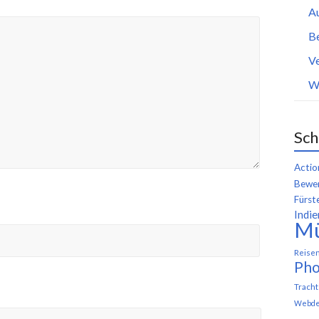
A
B
Ve
W
Sch
Actio
Bewer
Fürst
Indie
M
Reise
Pho
Trach
Webde