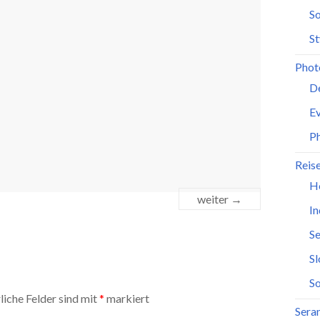
So
St
Phot
D
Ev
P
Reis
H
weiter →
In
Se
S
So
liche Felder sind mit
*
markiert
Seran