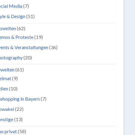
cial Media
(7)
yle & Design
(51)
owelten
(62)
emos & Proteste
(19)
ents & Veranstaltungen
(36)
hotography
(20)
ewelten
(61)
eimat
(9)
dien
(10)
ehopping in Bayern
(7)
lowakei
(22)
nstige
(13)
o privat
(58)