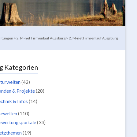
altungen
>
2. M-net Firmenlauf Augsburg
>
2. M-net Firmenlauf Augsburg
g Kategorien
turwelten
(42)
unden & Projekte
(28)
chnik & Infos
(14)
newelten
(110)
ewertungsportale
(33)
etzthemen
(19)