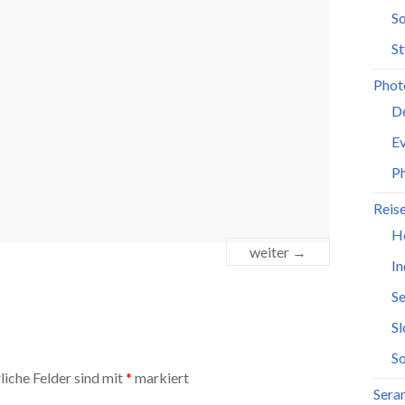
So
St
Phot
D
Ev
P
Reis
H
weiter →
In
Se
S
So
liche Felder sind mit
*
markiert
Seran