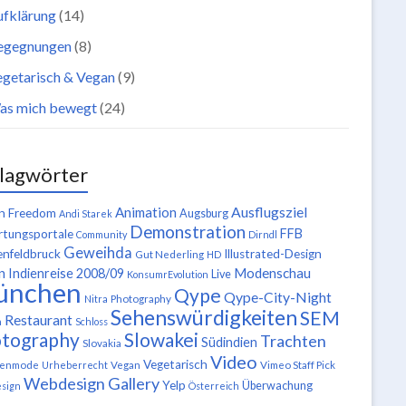
ufklärung
(14)
egegnungen
(8)
getarisch & Vegan
(9)
as mich bewegt
(24)
lagwörter
Ausflugsziel
Animation
n Freedom
Augsburg
Andi Starek
Demonstration
FFB
tungsportale
Community
Dirndl
Geweihda
enfeldbruck
Illustrated-Design
Gut Nederling
HD
n
Modenschau
Indienreise 2008/09
Live
KonsumrEvolution
ünchen
Qype
Qype-City-Night
Nitra
Photography
Sehenswürdigkeiten
SEM
Restaurant
n
Schloss
tography
Slowakei
Trachten
Südindien
Slovakia
Video
Vegetarisch
tenmode
Urheberrecht
Vegan
Vimeo Staff Pick
Webdesign Gallery
Yelp
Überwachung
sign
Österreich