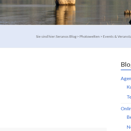
Sie sind hier:
Seranos Blog
>
Photowelten
>
Events & Veranst
Blo
Agen
K
Te
Onli
B
N