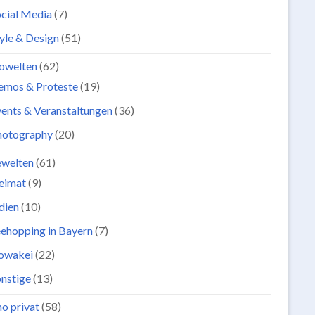
cial Media
(7)
yle & Design
(51)
owelten
(62)
emos & Proteste
(19)
ents & Veranstaltungen
(36)
hotography
(20)
ewelten
(61)
eimat
(9)
dien
(10)
ehopping in Bayern
(7)
lowakei
(22)
nstige
(13)
o privat
(58)