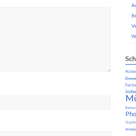
A
B
Ve
W
Sch
Actio
Bewer
Fürst
Indie
M
Reise
Pho
Trach
Webde