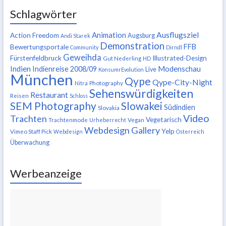
Schlagwörter
Ausflugsziel
Animation
Action Freedom
Augsburg
Andi Starek
Demonstration
FFB
Bewertungsportale
Community
Dirndl
Geweihda
Fürstenfeldbruck
Illustrated-Design
Gut Nederling
HD
Indien
Modenschau
Indienreise 2008/09
Live
KonsumrEvolution
München
Qype
Qype-City-Night
Nitra
Photography
Sehenswürdigkeiten
Restaurant
Reisen
Schloss
SEM Photography
Slowakei
Südindien
Slovakia
Video
Trachten
Vegetarisch
Trachtenmode
Urheberrecht
Vegan
Webdesign Gallery
Yelp
Vimeo Staff Pick
Webdesign
Österreich
Überwachung
Werbeanzeige