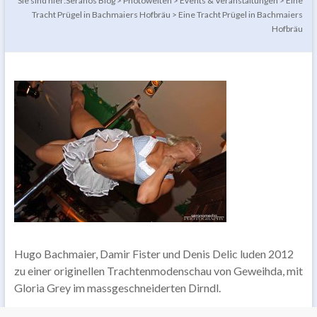
Sie sind hier:
Seranos Blog
>
Photowelten
>
Events & Veranstaltungen
>
Eine
Tracht Prügel in Bachmaiers Hofbräu
>
Eine Tracht Prügel in Bachmaiers
Hofbräu
Hugo Bachmaier, Damir Fister und Denis Delic luden 2012
zu einer originellen Trachtenmodenschau von Geweihda, mit
Gloria Grey im massgeschneiderten Dirndl.