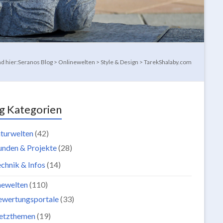
nd hier:
Seranos Blog
>
Onlinewelten
>
Style & Design
>
TarekShalaby.com
g Kategorien
turwelten
(42)
unden & Projekte
(28)
chnik & Infos
(14)
newelten
(110)
ewertungsportale
(33)
etzthemen
(19)