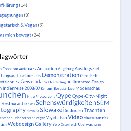
ufklärung
(14)
egegnungen
(8)
getarisch & Vegan
(9)
as mich bewegt
(24)
lagwörter
Ausflugsziel
Animation
n Freedom
Augsburg
Andi Starek
Demonstration
FFB
tungsportale
Community
Dirndl
Geweihda
enfeldbruck
Illustrated-Design
Gut Nederling
HD
n
Modenschau
Indienreise 2008/09
Live
KonsumrEvolution
ünchen
Qype
Qype-City-Night
Nitra
Photography
Sehenswürdigkeiten
SEM
Restaurant
n
Schloss
tography
Slowakei
Trachten
Südindien
Slovakia
Video
Vegetarisch
tenmode
Urheberrecht
Vegan
Vimeo Staff Pick
Webdesign Gallery
Yelp
Überwachung
sign
Österreich