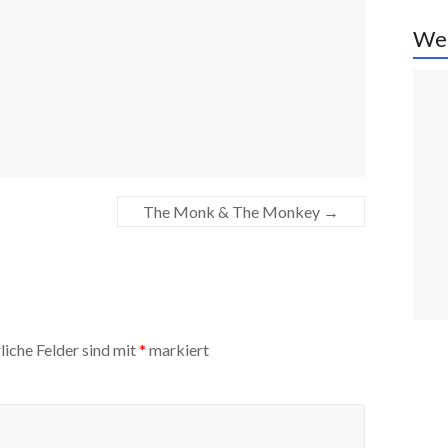
We
The Monk & The Monkey
→
liche Felder sind mit
*
markiert