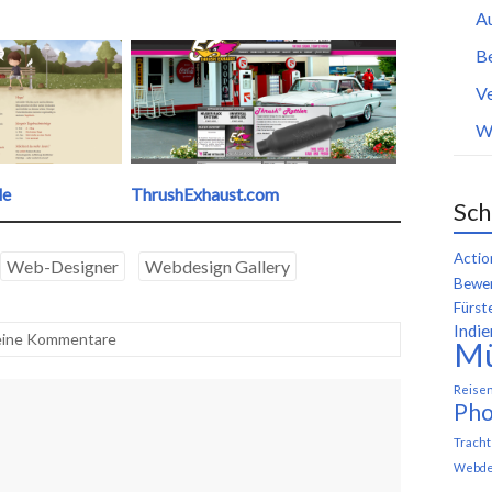
A
B
Ve
W
de
ThrushExhaust.com
Sch
Actio
Web-Designer
Webdesign Gallery
Bewer
Fürst
Indie
ine Kommentare
M
Reise
Pho
Trach
Webde