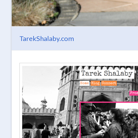
TarekShalaby.com