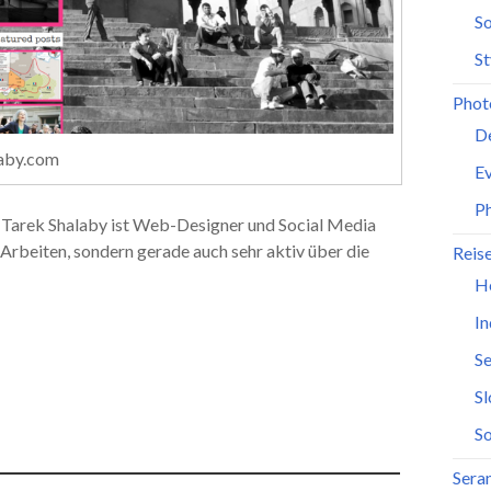
So
St
Phot
D
aby.com
Ev
P
t. Tarek Shalaby ist Web-Designer und Social Media
 Arbeiten, sondern gerade auch sehr aktiv über die
Reis
H
In
Se
S
So
Seran