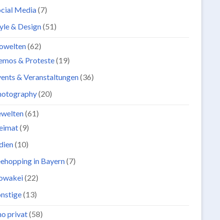
cial Media
(7)
yle & Design
(51)
owelten
(62)
emos & Proteste
(19)
ents & Veranstaltungen
(36)
hotography
(20)
ewelten
(61)
eimat
(9)
dien
(10)
ehopping in Bayern
(7)
lowakei
(22)
nstige
(13)
o privat
(58)