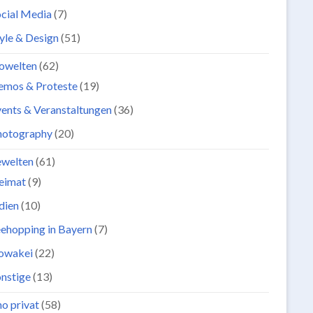
cial Media
(7)
yle & Design
(51)
owelten
(62)
emos & Proteste
(19)
ents & Veranstaltungen
(36)
hotography
(20)
ewelten
(61)
eimat
(9)
dien
(10)
ehopping in Bayern
(7)
lowakei
(22)
nstige
(13)
o privat
(58)