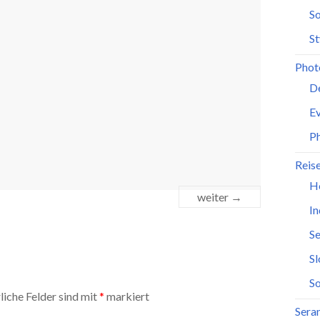
So
St
Phot
D
Ev
P
Reis
H
weiter →
In
Se
S
So
liche Felder sind mit
*
markiert
Seran