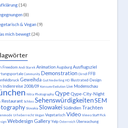
ufklärung
(14)
egegnungen
(8)
getarisch & Vegan
(9)
as mich bewegt
(24)
lagwörter
Ausflugsziel
Animation
n Freedom
Augsburg
Andi Starek
Demonstration
FFB
tungsportale
Community
Dirndl
Geweihda
enfeldbruck
Illustrated-Design
Gut Nederling
HD
n
Modenschau
Indienreise 2008/09
Live
KonsumrEvolution
ünchen
Qype
Qype-City-Night
Nitra
Photography
Sehenswürdigkeiten
SEM
Restaurant
n
Schloss
tography
Slowakei
Trachten
Südindien
Slovakia
Video
Vegetarisch
tenmode
Urheberrecht
Vegan
Vimeo Staff Pick
Webdesign Gallery
Yelp
Überwachung
sign
Österreich