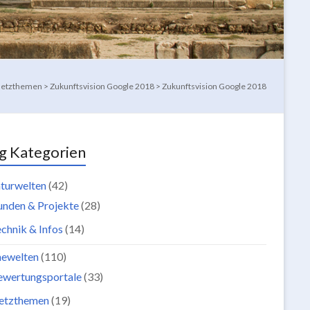
etzthemen
>
Zukunftsvision Google 2018
>
Zukunftsvision Google 2018
g Kategorien
turwelten
(42)
unden & Projekte
(28)
chnik & Infos
(14)
newelten
(110)
ewertungsportale
(33)
etzthemen
(19)