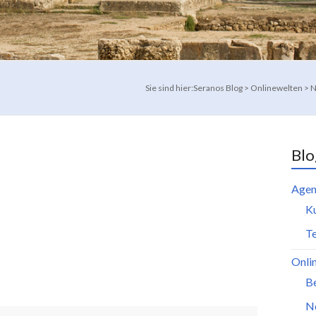
Sie sind hier:
Seranos Blog
>
Onlinewelten
>
N
Blo
Agen
K
Te
Onli
B
N