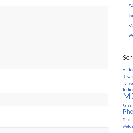
A
B
Ve
W
Sch
Actio
Bewer
Fürst
Indie
M
Reise
Pho
Trach
Webde