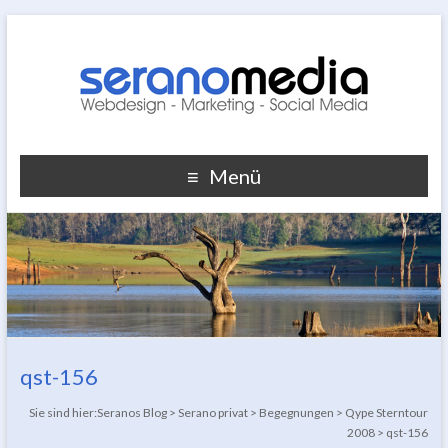
Menü
qst-156
Sie sind hier:
Seranos Blog
>
Serano privat
>
Begegnungen
>
Qype Sterntour
2008
>
qst-156