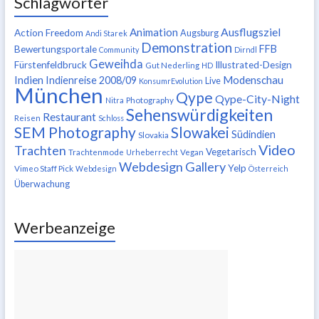
Schlagwörter
Ausflugsziel
Animation
Action Freedom
Augsburg
Andi Starek
Demonstration
FFB
Bewertungsportale
Community
Dirndl
Geweihda
Fürstenfeldbruck
Illustrated-Design
Gut Nederling
HD
Indien
Modenschau
Indienreise 2008/09
Live
KonsumrEvolution
München
Qype
Qype-City-Night
Nitra
Photography
Sehenswürdigkeiten
Restaurant
Reisen
Schloss
SEM Photography
Slowakei
Südindien
Slovakia
Video
Trachten
Vegetarisch
Trachtenmode
Urheberrecht
Vegan
Webdesign Gallery
Yelp
Vimeo Staff Pick
Webdesign
Österreich
Überwachung
Werbeanzeige