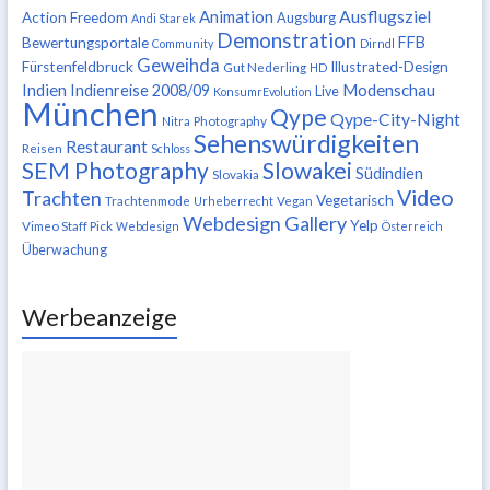
Ausflugsziel
Animation
Action Freedom
Augsburg
Andi Starek
Demonstration
FFB
Bewertungsportale
Community
Dirndl
Geweihda
Fürstenfeldbruck
Illustrated-Design
Gut Nederling
HD
Indien
Modenschau
Indienreise 2008/09
Live
KonsumrEvolution
München
Qype
Qype-City-Night
Nitra
Photography
Sehenswürdigkeiten
Restaurant
Reisen
Schloss
SEM Photography
Slowakei
Südindien
Slovakia
Video
Trachten
Vegetarisch
Trachtenmode
Urheberrecht
Vegan
Webdesign Gallery
Yelp
Vimeo Staff Pick
Webdesign
Österreich
Überwachung
Werbeanzeige