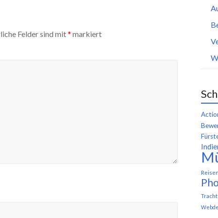
A
B
liche Felder sind mit
*
markiert
Ve
W
Sch
Actio
Bewer
Fürst
Indie
M
Reise
Pho
Trach
Webde