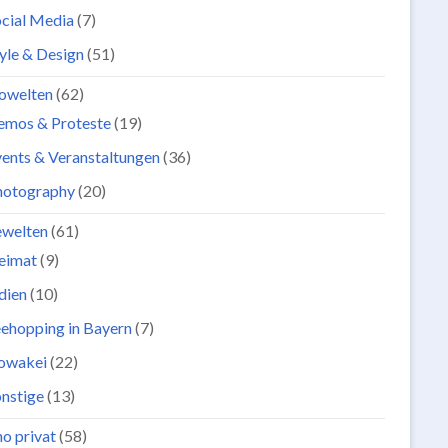
cial Media
(7)
yle & Design
(51)
owelten
(62)
emos & Proteste
(19)
ents & Veranstaltungen
(36)
hotography
(20)
ewelten
(61)
eimat
(9)
dien
(10)
ehopping in Bayern
(7)
lowakei
(22)
nstige
(13)
o privat
(58)