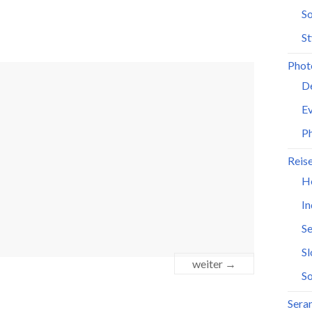
So
St
Phot
D
Ev
P
Reis
H
In
Se
S
weiter →
So
Seran