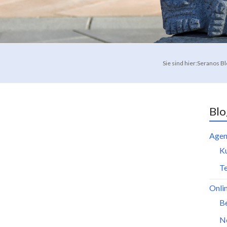
Sie sind hier:
Seranos Bl
Blo
Agen
K
Te
Onli
B
N