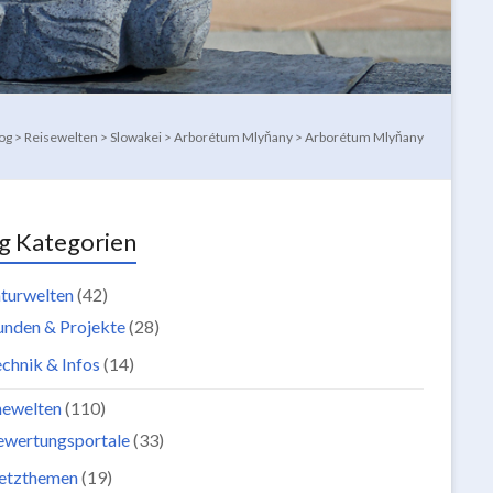
og
>
Reisewelten
>
Slowakei
>
Arborétum Mlyňany
>
Arborétum Mlyňany
g Kategorien
turwelten
(42)
unden & Projekte
(28)
chnik & Infos
(14)
newelten
(110)
ewertungsportale
(33)
etzthemen
(19)