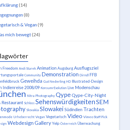
ufklärung
(14)
egegnungen
(8)
getarisch & Vegan
(9)
as mich bewegt
(24)
lagwörter
Ausflugsziel
Animation
n Freedom
Augsburg
Andi Starek
Demonstration
FFB
tungsportale
Community
Dirndl
Geweihda
enfeldbruck
Illustrated-Design
Gut Nederling
HD
n
Modenschau
Indienreise 2008/09
Live
KonsumrEvolution
ünchen
Qype
Qype-City-Night
Nitra
Photography
Sehenswürdigkeiten
SEM
Restaurant
n
Schloss
tography
Slowakei
Trachten
Südindien
Slovakia
Video
Vegetarisch
tenmode
Urheberrecht
Vegan
Vimeo Staff Pick
Webdesign Gallery
Yelp
Überwachung
sign
Österreich