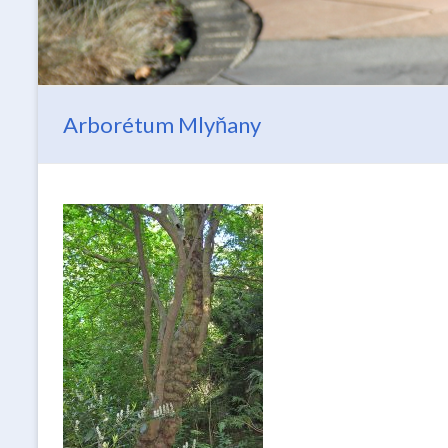
Arborétum Mlyňany