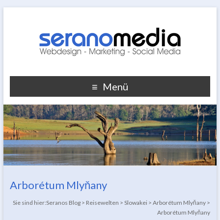
Menü
Arborétum Mlyňany
Sie sind hier:
Seranos Blog
>
Reisewelten
>
Slowakei
>
Arborétum Mlyňany
>
Arborétum Mlyňany