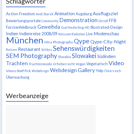
Schlagwörter
Ausflugsziel
Animation
Action Freedom
Augsburg
Andi Starek
Demonstration
FFB
Bewertungsportale
Community
Dirndl
Geweihda
Fürstenfeldbruck
Illustrated-Design
Gut Nederling
HD
Indien
Modenschau
Indienreise 2008/09
Live
KonsumrEvolution
München
Qype
Qype-City-Night
Nitra
Photography
Sehenswürdigkeiten
Restaurant
Reisen
Schloss
SEM Photography
Slowakei
Südindien
Slovakia
Video
Trachten
Vegetarisch
Trachtenmode
Urheberrecht
Vegan
Webdesign Gallery
Yelp
Vimeo Staff Pick
Webdesign
Österreich
Überwachung
Werbeanzeige