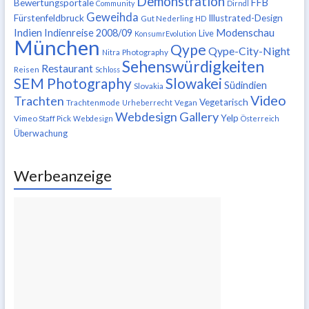
Demonstration
FFB
Bewertungsportale
Community
Dirndl
Geweihda
Fürstenfeldbruck
Illustrated-Design
Gut Nederling
HD
Indien
Modenschau
Indienreise 2008/09
Live
KonsumrEvolution
München
Qype
Qype-City-Night
Nitra
Photography
Sehenswürdigkeiten
Restaurant
Reisen
Schloss
SEM Photography
Slowakei
Südindien
Slovakia
Video
Trachten
Vegetarisch
Trachtenmode
Urheberrecht
Vegan
Webdesign Gallery
Yelp
Vimeo Staff Pick
Webdesign
Österreich
Überwachung
Werbeanzeige