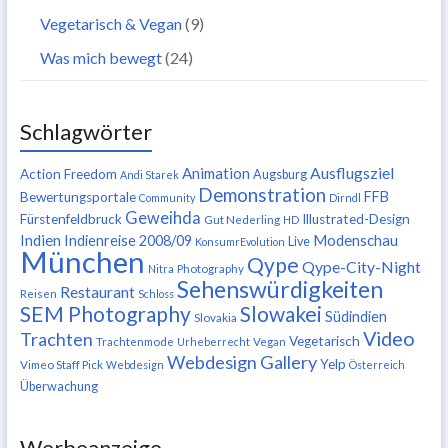
Vegetarisch & Vegan
(9)
Was mich bewegt
(24)
Schlagwörter
Ausflugsziel
Animation
Action Freedom
Augsburg
Andi Starek
Demonstration
FFB
Bewertungsportale
Community
Dirndl
Geweihda
Fürstenfeldbruck
Illustrated-Design
Gut Nederling
HD
Indien
Modenschau
Indienreise 2008/09
Live
KonsumrEvolution
München
Qype
Qype-City-Night
Nitra
Photography
Sehenswürdigkeiten
Restaurant
Reisen
Schloss
SEM Photography
Slowakei
Südindien
Slovakia
Video
Trachten
Vegetarisch
Trachtenmode
Urheberrecht
Vegan
Webdesign Gallery
Yelp
Vimeo Staff Pick
Webdesign
Österreich
Überwachung
Werbeanzeige