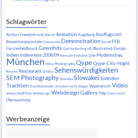
Schlagwörter
Ausflugsziel
Animation
Action Freedom
Augsburg
Andi Starek
Demonstration
FFB
Bewertungsportale
Community
Dirndl
Geweihda
Fürstenfeldbruck
Illustrated-Design
Gut Nederling
HD
Indien
Modenschau
Indienreise 2008/09
Live
KonsumrEvolution
München
Qype
Qype-City-Night
Nitra
Photography
Sehenswürdigkeiten
Restaurant
Reisen
Schloss
SEM Photography
Slowakei
Südindien
Slovakia
Video
Trachten
Vegetarisch
Trachtenmode
Urheberrecht
Vegan
Webdesign Gallery
Yelp
Vimeo Staff Pick
Webdesign
Österreich
Überwachung
Werbeanzeige