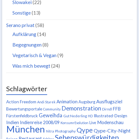
Slowakei
(22)
Sonstige
(13)
Serano privat
(58)
Aufklärung
(14)
Begegnungen
(8)
Vegetarisch & Vegan
(9)
Was mich bewegt
(24)
Schlagwörter
Ausflugsziel
Animation
Action Freedom
Augsburg
Andi Starek
Demonstration
FFB
Bewertungsportale
Community
Dirndl
Geweihda
Fürstenfeldbruck
Illustrated-Design
Gut Nederling
HD
Indien
Modenschau
Indienreise 2008/09
Live
KonsumrEvolution
München
Qype
Qype-City-Night
Nitra
Photography
Sehenswürdigkeiten
Restaurant
Reisen
Schloss