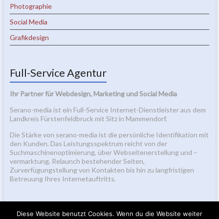
Photographie
Social Media
Grafikdesign
Full-Service Agentur
Ihr Partner für Webdesign, Marketing und Social Media
Serano-media ist ein Full-Service Internet-Dienstleister aus dem
Landkreis Fürstenfeldbruck mit Sitz in Mammendorf.
Die Stärke von serano-media ist die persönliche Identifikation mit
den Kunden. Das Leistungsspektrum reicht von der
Suchmaschinenoptimierung, über Webseitenerstellung und –
vermarktung, Relaunch bestehender Seiten,
Zurverfügungstellung von Kontakten bis hin zu langfristigen
Betreuung Ihres Internetauftritts.
Diese Website benutzt Cookies. Wenn du die Website weiter