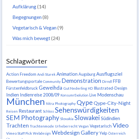
Aufklärung
(14)
Begegnungen
(8)
Vegetarisch & Vegan
(9)
Was mich bewegt
(24)
Schlagwörter
Ausflugsziel
Animation
Action Freedom
Augsburg
Andi Starek
Demonstration
FFB
Bewertungsportale
Community
Dirndl
Geweihda
Fürstenfeldbruck
Illustrated-Design
Gut Nederling
HD
Indien
Modenschau
Indienreise 2008/09
Live
KonsumrEvolution
München
Qype
Qype-City-Night
Nitra
Photography
Sehenswürdigkeiten
Restaurant
Reisen
Schloss
SEM Photography
Slowakei
Südindien
Slovakia
Video
Trachten
Vegetarisch
Trachtenmode
Urheberrecht
Vegan
Webdesign Gallery
Yelp
Vimeo Staff Pick
Webdesign
Österreich