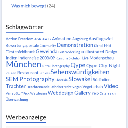
Was mich bewegt
(24)
Schlagwörter
Ausflugsziel
Animation
Action Freedom
Augsburg
Andi Starek
Demonstration
FFB
Bewertungsportale
Community
Dirndl
Geweihda
Fürstenfeldbruck
Illustrated-Design
Gut Nederling
HD
Indien
Modenschau
Indienreise 2008/09
Live
KonsumrEvolution
München
Qype
Qype-City-Night
Nitra
Photography
Sehenswürdigkeiten
Restaurant
Reisen
Schloss
SEM Photography
Slowakei
Südindien
Slovakia
Video
Trachten
Vegetarisch
Trachtenmode
Urheberrecht
Vegan
Webdesign Gallery
Yelp
Vimeo Staff Pick
Webdesign
Österreich
Überwachung
Werbeanzeige