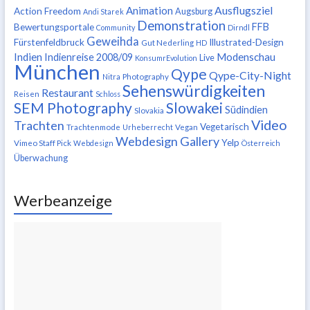
Ausflugsziel
Animation
Action Freedom
Augsburg
Andi Starek
Demonstration
FFB
Bewertungsportale
Community
Dirndl
Geweihda
Fürstenfeldbruck
Illustrated-Design
Gut Nederling
HD
Indien
Modenschau
Indienreise 2008/09
Live
KonsumrEvolution
München
Qype
Qype-City-Night
Nitra
Photography
Sehenswürdigkeiten
Restaurant
Reisen
Schloss
SEM Photography
Slowakei
Südindien
Slovakia
Video
Trachten
Vegetarisch
Trachtenmode
Urheberrecht
Vegan
Webdesign Gallery
Yelp
Vimeo Staff Pick
Webdesign
Österreich
Überwachung
Werbeanzeige