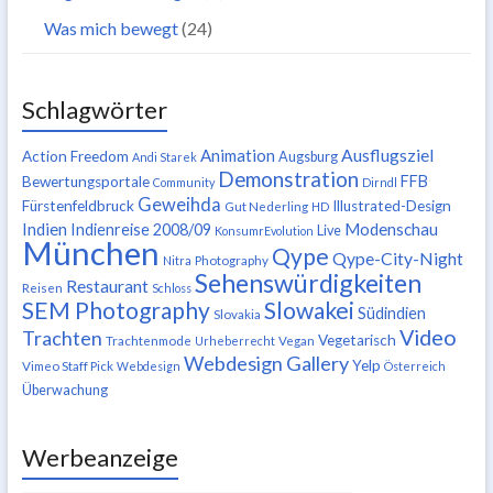
Was mich bewegt
(24)
Schlagwörter
Ausflugsziel
Animation
Action Freedom
Augsburg
Andi Starek
Demonstration
FFB
Bewertungsportale
Community
Dirndl
Geweihda
Fürstenfeldbruck
Illustrated-Design
Gut Nederling
HD
Indien
Modenschau
Indienreise 2008/09
Live
KonsumrEvolution
München
Qype
Qype-City-Night
Nitra
Photography
Sehenswürdigkeiten
Restaurant
Reisen
Schloss
SEM Photography
Slowakei
Südindien
Slovakia
Video
Trachten
Vegetarisch
Trachtenmode
Urheberrecht
Vegan
Webdesign Gallery
Yelp
Vimeo Staff Pick
Webdesign
Österreich
Überwachung
Werbeanzeige