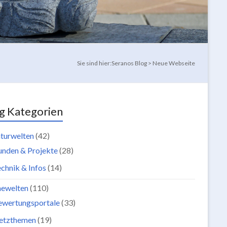
Sie sind hier:
Seranos Blog
>
Neue Webseite
g Kategorien
turwelten
(42)
unden & Projekte
(28)
chnik & Infos
(14)
newelten
(110)
ewertungsportale
(33)
etzthemen
(19)