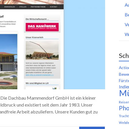
A
B
Ve
W
Sch
Actio
Bewer
Fürst
Indie
M
 Die Dachbau Mammendorf GmbH ist ein kleiner
Reise
dbruck und existiert seit dem Jahr 1983. Unser
Pho
wandfreie Arbeit abzuliefern. Unsere Kunden gut zu
Trach
Webde