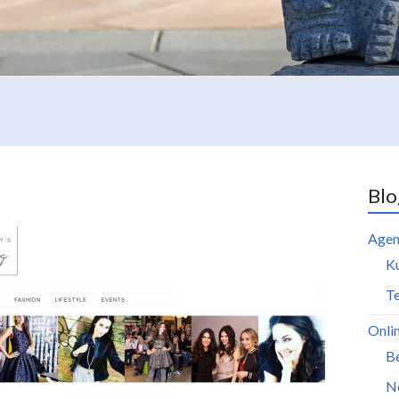
Blo
Agen
K
Te
Onli
B
N