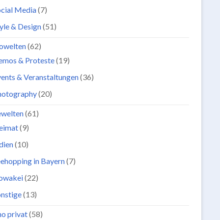
cial Media
(7)
yle & Design
(51)
owelten
(62)
emos & Proteste
(19)
ents & Veranstaltungen
(36)
hotography
(20)
ewelten
(61)
eimat
(9)
dien
(10)
ehopping in Bayern
(7)
lowakei
(22)
nstige
(13)
o privat
(58)