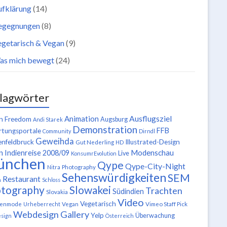
ufklärung
(14)
egegnungen
(8)
getarisch & Vegan
(9)
as mich bewegt
(24)
lagwörter
Ausflugsziel
Animation
n Freedom
Augsburg
Andi Starek
Demonstration
FFB
tungsportale
Community
Dirndl
Geweihda
enfeldbruck
Illustrated-Design
Gut Nederling
HD
n
Modenschau
Indienreise 2008/09
Live
KonsumrEvolution
ünchen
Qype
Qype-City-Night
Nitra
Photography
Sehenswürdigkeiten
SEM
Restaurant
n
Schloss
tography
Slowakei
Trachten
Südindien
Slovakia
Video
Vegetarisch
tenmode
Urheberrecht
Vegan
Vimeo Staff Pick
Webdesign Gallery
Yelp
Überwachung
sign
Österreich