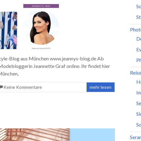
So
St
Phot
D
Ev
estyle-Blog aus München www.jeannys-blog.de Ab
P
odebloggerin Jeannette Graf online. Ihr findet hier
Reis
 München,
H
Keine Kommentare
mehr lesen
In
Se
S
So
Seran