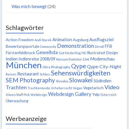
Was mich bewegt
(24)
Schlagwörter
Ausflugsziel
Animation
Action Freedom
Augsburg
Andi Starek
Demonstration
FFB
Bewertungsportale
Community
Dirndl
Geweihda
Fürstenfeldbruck
Illustrated-Design
Gut Nederling
HD
Indien
Modenschau
Indienreise 2008/09
Live
KonsumrEvolution
München
Qype
Qype-City-Night
Nitra
Photography
Sehenswürdigkeiten
Restaurant
Reisen
Schloss
SEM Photography
Slowakei
Südindien
Slovakia
Video
Trachten
Vegetarisch
Trachtenmode
Urheberrecht
Vegan
Webdesign Gallery
Yelp
Vimeo Staff Pick
Webdesign
Österreich
Überwachung
Werbeanzeige