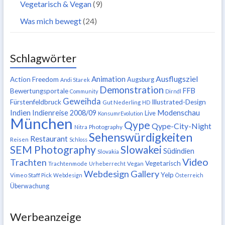
Vegetarisch & Vegan
(9)
Was mich bewegt
(24)
Schlagwörter
Ausflugsziel
Animation
Action Freedom
Augsburg
Andi Starek
Demonstration
FFB
Bewertungsportale
Community
Dirndl
Geweihda
Fürstenfeldbruck
Illustrated-Design
Gut Nederling
HD
Indien
Modenschau
Indienreise 2008/09
Live
KonsumrEvolution
München
Qype
Qype-City-Night
Nitra
Photography
Sehenswürdigkeiten
Restaurant
Reisen
Schloss
SEM Photography
Slowakei
Südindien
Slovakia
Video
Trachten
Vegetarisch
Trachtenmode
Urheberrecht
Vegan
Webdesign Gallery
Yelp
Vimeo Staff Pick
Webdesign
Österreich
Überwachung
Werbeanzeige