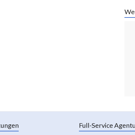
We
tungen
Full-Service Agent