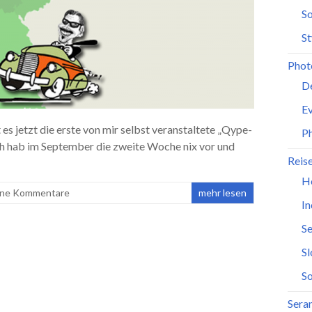
So
St
Phot
D
Ev
es jetzt die erste von mir selbst veranstaltete „Qype-
P
ch hab im September die zweite Woche nix vor und
Reis
H
ine Kommentare
mehr lesen
In
Se
S
So
Seran