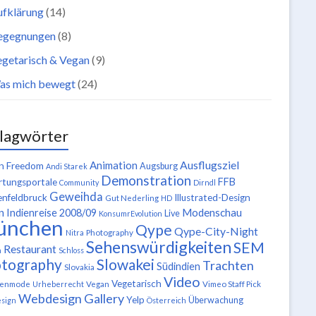
ufklärung
(14)
egegnungen
(8)
getarisch & Vegan
(9)
as mich bewegt
(24)
lagwörter
Ausflugsziel
Animation
n Freedom
Augsburg
Andi Starek
Demonstration
FFB
tungsportale
Community
Dirndl
Geweihda
enfeldbruck
Illustrated-Design
Gut Nederling
HD
n
Modenschau
Indienreise 2008/09
Live
KonsumrEvolution
ünchen
Qype
Qype-City-Night
Nitra
Photography
Sehenswürdigkeiten
SEM
Restaurant
n
Schloss
tography
Slowakei
Trachten
Südindien
Slovakia
Video
Vegetarisch
tenmode
Urheberrecht
Vegan
Vimeo Staff Pick
Webdesign Gallery
Yelp
Überwachung
sign
Österreich