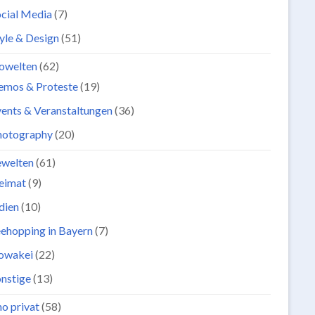
cial Media
(7)
yle & Design
(51)
owelten
(62)
emos & Proteste
(19)
ents & Veranstaltungen
(36)
hotography
(20)
ewelten
(61)
eimat
(9)
dien
(10)
ehopping in Bayern
(7)
lowakei
(22)
nstige
(13)
o privat
(58)