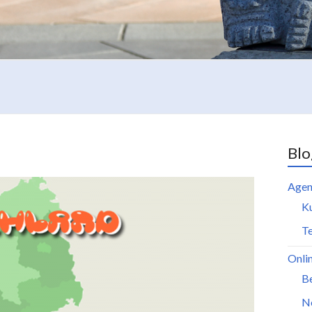
Blo
Agen
K
Te
Onli
B
N