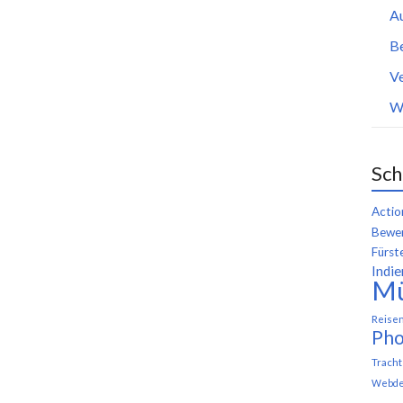
A
B
Ve
W
Sch
Actio
Bewer
Fürst
Indie
M
Reise
Pho
Trach
Webde