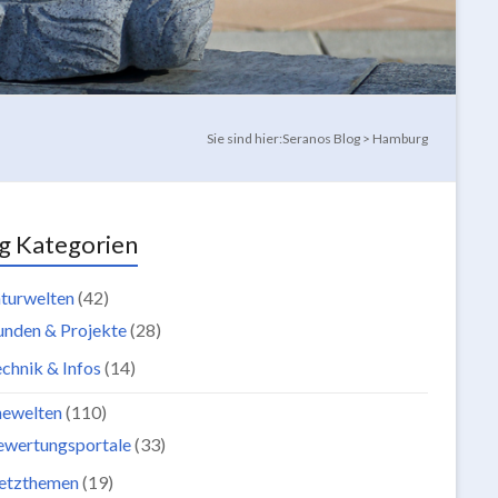
Sie sind hier:
Seranos Blog
>
Hamburg
g Kategorien
turwelten
(42)
unden & Projekte
(28)
chnik & Infos
(14)
newelten
(110)
ewertungsportale
(33)
etzthemen
(19)