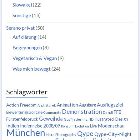
Slowakei
(22)
Sonstige
(13)
Serano privat
(58)
Aufklärung
(14)
Begegnungen
(8)
Vegetarisch & Vegan
(9)
Was mich bewegt
(24)
Schlagwörter
Ausflugsziel
Animation
Action Freedom
Augsburg
Andi Starek
Demonstration
FFB
Bewertungsportale
Community
Dirndl
Geweihda
Fürstenfeldbruck
Illustrated-Design
Gut Nederling
HD
Indien
Modenschau
Indienreise 2008/09
Live
KonsumrEvolution
München
Qype
Qype-City-Night
Nitra
Photography