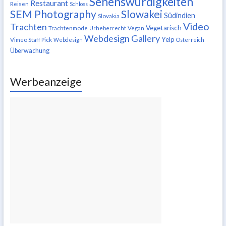
Sehenswürdigkeiten
Restaurant
Reisen
Schloss
SEM Photography
Slowakei
Südindien
Slovakia
Video
Trachten
Vegetarisch
Trachtenmode
Urheberrecht
Vegan
Webdesign Gallery
Yelp
Vimeo Staff Pick
Webdesign
Österreich
Überwachung
Werbeanzeige