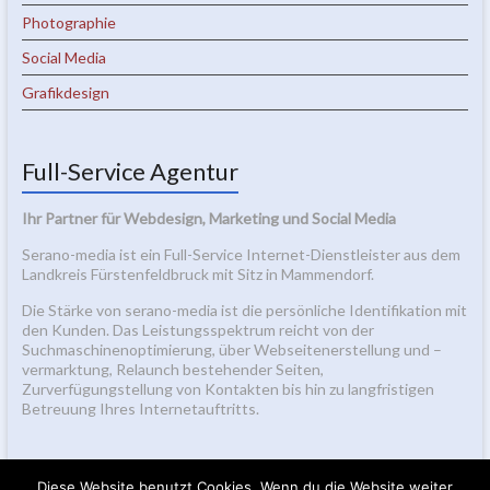
Photographie
Social Media
Grafikdesign
Full-Service Agentur
Ihr Partner für Webdesign, Marketing und Social Media
Serano-media ist ein Full-Service Internet-Dienstleister aus dem
Landkreis Fürstenfeldbruck mit Sitz in Mammendorf.
Die Stärke von serano-media ist die persönliche Identifikation mit
den Kunden. Das Leistungsspektrum reicht von der
Suchmaschinenoptimierung, über Webseitenerstellung und –
vermarktung, Relaunch bestehender Seiten,
Zurverfügungstellung von Kontakten bis hin zu langfristigen
Betreuung Ihres Internetauftritts.
Diese Website benutzt Cookies. Wenn du die Website weiter