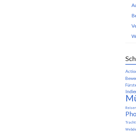
A
B
Ve
W
Sch
Actio
Bewer
Fürst
Indie
M
Reise
Pho
Trach
Webde