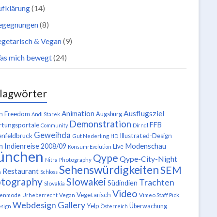
ufklärung
(14)
egegnungen
(8)
getarisch & Vegan
(9)
as mich bewegt
(24)
lagwörter
Ausflugsziel
Animation
n Freedom
Augsburg
Andi Starek
Demonstration
FFB
tungsportale
Community
Dirndl
Geweihda
enfeldbruck
Illustrated-Design
Gut Nederling
HD
n
Modenschau
Indienreise 2008/09
Live
KonsumrEvolution
ünchen
Qype
Qype-City-Night
Nitra
Photography
Sehenswürdigkeiten
SEM
Restaurant
n
Schloss
tography
Slowakei
Trachten
Südindien
Slovakia
Video
Vegetarisch
tenmode
Urheberrecht
Vegan
Vimeo Staff Pick
Webdesign Gallery
Yelp
Überwachung
sign
Österreich