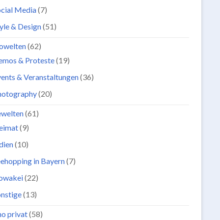
cial Media
(7)
yle & Design
(51)
owelten
(62)
emos & Proteste
(19)
ents & Veranstaltungen
(36)
hotography
(20)
ewelten
(61)
eimat
(9)
dien
(10)
ehopping in Bayern
(7)
lowakei
(22)
nstige
(13)
o privat
(58)