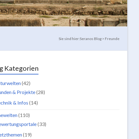
Sie sind hier:
Seranos Blog
>
Freunde
g Kategorien
turwelten
(42)
unden & Projekte
(28)
chnik & Infos
(14)
newelten
(110)
ewertungsportale
(33)
etzthemen
(19)