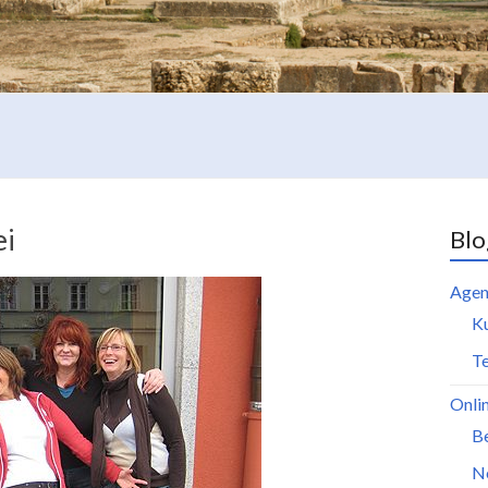
ei
Blo
Agen
K
Te
Onli
B
N