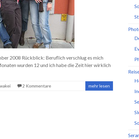
So
St
Phot
D
Ev
er 2008 Rückblick: Beruflich verschlug es mich
P
onaten wurden 12 und ich habe die Zeit hier wirklich
Reis
H
wakei
2 Kommentare
mehr lesen
In
Se
S
So
Seran