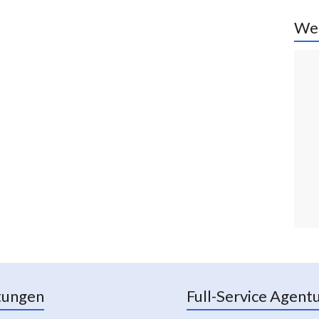
We
tungen
Full-Service Agent