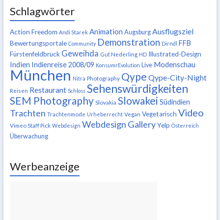
Schlagwörter
Ausflugsziel
Animation
Action Freedom
Augsburg
Andi Starek
Demonstration
FFB
Bewertungsportale
Community
Dirndl
Geweihda
Fürstenfeldbruck
Illustrated-Design
Gut Nederling
HD
Indien
Modenschau
Indienreise 2008/09
Live
KonsumrEvolution
München
Qype
Qype-City-Night
Nitra
Photography
Sehenswürdigkeiten
Restaurant
Reisen
Schloss
SEM Photography
Slowakei
Südindien
Slovakia
Video
Trachten
Vegetarisch
Trachtenmode
Urheberrecht
Vegan
Webdesign Gallery
Yelp
Vimeo Staff Pick
Webdesign
Österreich
Überwachung
Werbeanzeige