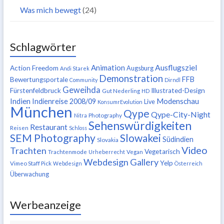
Was mich bewegt
(24)
Schlagwörter
Ausflugsziel
Animation
Action Freedom
Augsburg
Andi Starek
Demonstration
FFB
Bewertungsportale
Community
Dirndl
Geweihda
Fürstenfeldbruck
Illustrated-Design
Gut Nederling
HD
Indien
Modenschau
Indienreise 2008/09
Live
KonsumrEvolution
München
Qype
Qype-City-Night
Nitra
Photography
Sehenswürdigkeiten
Restaurant
Reisen
Schloss
SEM Photography
Slowakei
Südindien
Slovakia
Video
Trachten
Vegetarisch
Trachtenmode
Urheberrecht
Vegan
Webdesign Gallery
Yelp
Vimeo Staff Pick
Webdesign
Österreich
Überwachung
Werbeanzeige