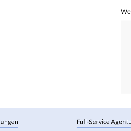
We
tungen
Full-Service Agent