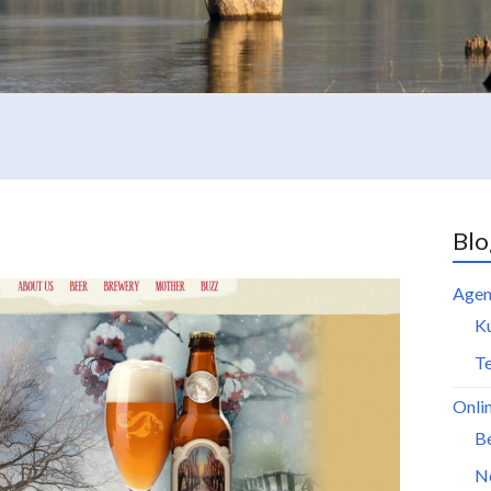
Blo
Agen
K
Te
Onli
B
N