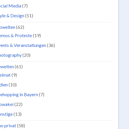
cial Media
(7)
yle & Design
(51)
owelten
(62)
emos & Proteste
(19)
ents & Veranstaltungen
(36)
hotography
(20)
ewelten
(61)
eimat
(9)
dien
(10)
ehopping in Bayern
(7)
lowakei
(22)
nstige
(13)
o privat
(58)