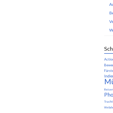
A
B
Ve
W
Sch
Actio
Bewer
Fürst
Indie
M
Reise
Pho
Trach
Webde