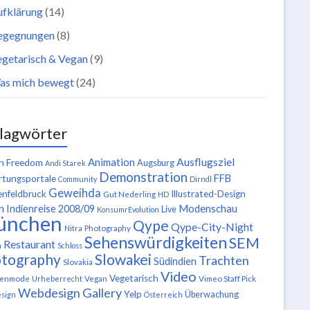
ufklärung
(14)
egegnungen
(8)
getarisch & Vegan
(9)
as mich bewegt
(24)
lagwörter
Ausflugsziel
Animation
n Freedom
Augsburg
Andi Starek
Demonstration
FFB
tungsportale
Community
Dirndl
Geweihda
enfeldbruck
Illustrated-Design
Gut Nederling
HD
n
Modenschau
Indienreise 2008/09
Live
KonsumrEvolution
ünchen
Qype
Qype-City-Night
Nitra
Photography
Sehenswürdigkeiten
SEM
Restaurant
n
Schloss
tography
Slowakei
Trachten
Südindien
Slovakia
Video
Vegetarisch
tenmode
Urheberrecht
Vegan
Vimeo Staff Pick
Webdesign Gallery
Yelp
Überwachung
sign
Österreich