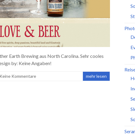
So
St
Phot
D
Ev
ther Earth Brewing aus North Carolina. Sehr cooles
P
sign by: Keine Angaben!
Reis
Keine Kommentare
mehr lesen
H
In
Se
S
So
Seran