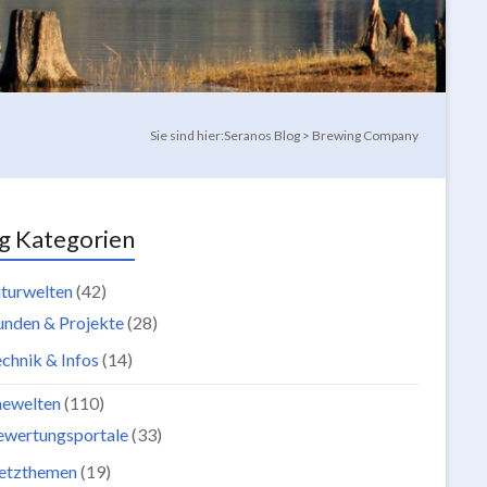
Sie sind hier:
Seranos Blog
>
Brewing Company
g Kategorien
turwelten
(42)
unden & Projekte
(28)
chnik & Infos
(14)
newelten
(110)
ewertungsportale
(33)
etzthemen
(19)